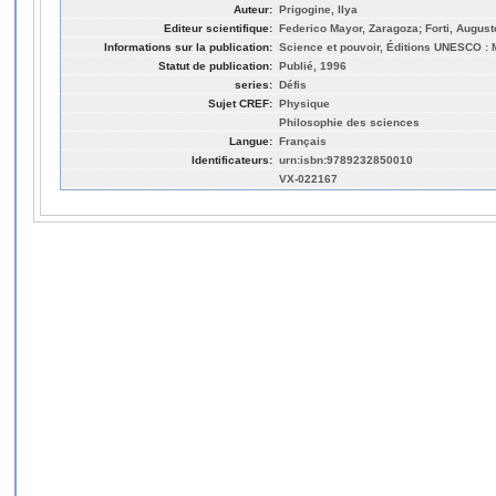
Auteur:
Prigogine, Ilya
Editeur scientifique:
Federico Mayor, Zaragoza; Forti, August
Informations sur la publication:
Science et pouvoir, Éditions UNESCO :
Statut de publication:
Publié, 1996
series:
Défis
Sujet CREF:
Physique
Philosophie des sciences
Langue:
Français
Identificateurs:
urn:isbn:9789232850010
VX-022167