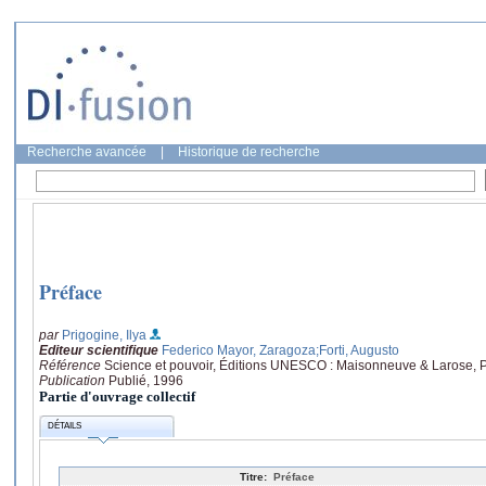
Recherche avancée
|
Historique de recherche
Préface
par
Prigogine, Ilya
Editeur scientifique
Federico Mayor, Zaragoza
;Forti, Augusto
Référence
Science et pouvoir, Éditions UNESCO : Maisonneuve & Larose, P
Publication
Publié, 1996
Partie d'ouvrage collectif
DÉTAILS
Titre:
Préface