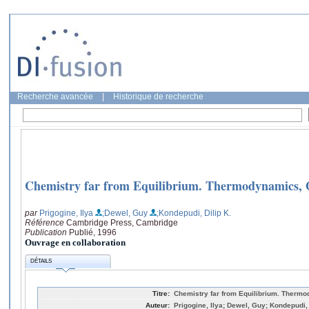
Recherche avancée
|
Historique de recherche
Chemistry far from Equilibrium. Thermodynamics,
par
Prigogine, Ilya
;Dewel, Guy
;Kondepudi, Dilip K.
Référence
Cambridge Press, Cambridge
Publication
Publié, 1996
Ouvrage en collaboration
DÉTAILS
Titre:
Chemistry far from Equilibrium. Therm
Auteur:
Prigogine, Ilya; Dewel, Guy; Kondepudi, 