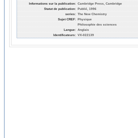
Informations sur la publication:
Cambridge Press, Cambridge
Statut de publication:
Publié, 1996
series:
The New Chemistry
Sujet CREF:
Physique
Philosophie des sciences
Langue:
Anglais
Identificateurs:
VX-022139