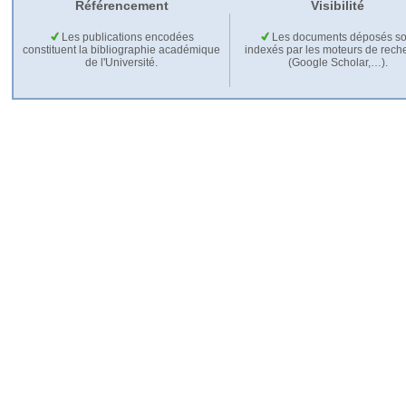
Référencement
Visibilité
Les publications encodées
Les documents déposés so
constituent la bibliographie académique
indexés par les moteurs de rech
de l'Université.
(Google Scholar,…).