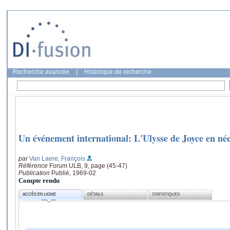
Recherche avancée
|
Historique de recherche
Un événement international: L'Ulysse de Joyce en né
par
Van Laere, François
Référence
Forum ULB, 9, page (45-47)
Publication
Publié, 1969-02
Compte rendu
ACCÈS EN LIGNE
DÉTAILS
STATISTIQUES