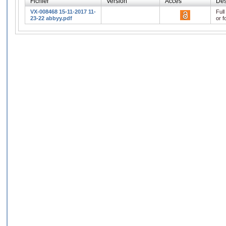
Fichier
Version
Accès
Des
VX-008468 15-11-2017 11-
Full
23-22 abbyy.pdf
or f