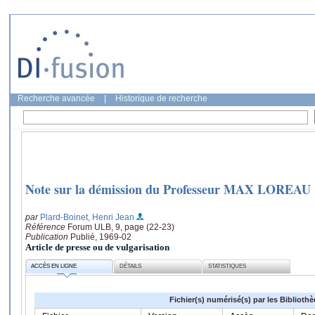
Recherche avancée
|
Historique de recherche
Note sur la démission du Professeur MAX LOREAU
par
Plard-Boinet, Henri Jean
Référence
Forum ULB, 9, page (22-23)
Publication
Publié, 1969-02
Article de presse ou de vulgarisation
ACCÈS EN LIGNE
DÉTAILS
STATISTIQUES
Fichier(s) numérisé(s) par les Biblioth