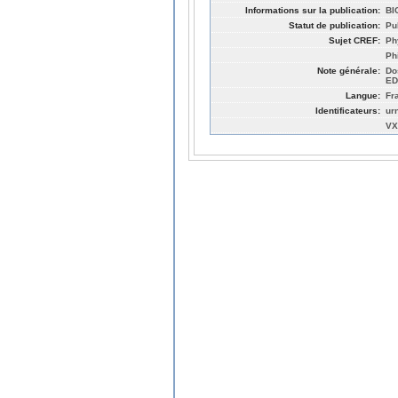
Informations sur la publication:
BI
Statut de publication:
Pu
Sujet CREF:
Ph
Ph
Note générale:
Do
ED
Langue:
Fr
Identificateurs:
ur
VX