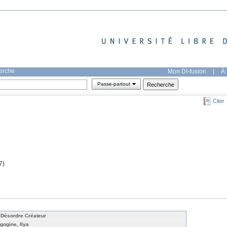
herche
Mon DI-fusion
|
À 
Passe-partout
Citer
7)
 Désordre Créateur
igogine, Ilya