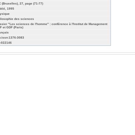
C (Bruxelles), 27, page (71-77)
blié, 1995
ysique
ilosophie des sciences
ssier "Les sciences de l'homme" : conférence à l'Institut de Management
F et GDF (Paris)
ançais
n:issn:1376-3083
-022146