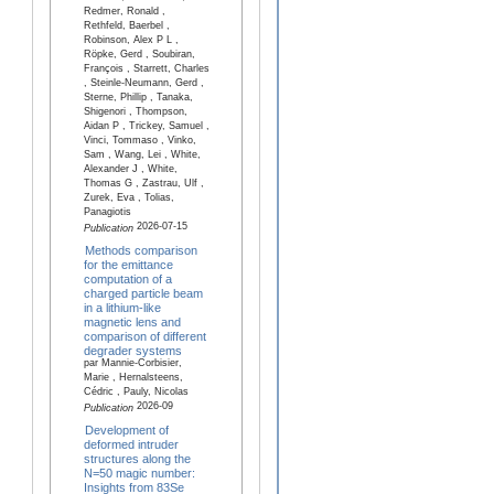
Redmer, Ronald ,
Rethfeld, Baerbel ,
Robinson, Alex P L ,
Röpke, Gerd , Soubiran,
François , Starrett, Charles
, Steinle-Neumann, Gerd ,
Sterne, Phillip , Tanaka,
Shigenori , Thompson,
Aidan P , Trickey, Samuel ,
Vinci, Tommaso , Vinko,
Sam , Wang, Lei , White,
Alexander J , White,
Thomas G , Zastrau, Ulf ,
Zurek, Eva , Tolias,
Panagiotis
2026-07-15
Publication
Methods comparison
for the emittance
computation of a
charged particle beam
in a lithium-like
magnetic lens and
comparison of different
degrader systems
par Mannie-Corbisier,
Marie , Hernalsteens,
Cédric , Pauly, Nicolas
2026-09
Publication
Development of
deformed intruder
structures along the
N=50 magic number:
Insights from 83Se