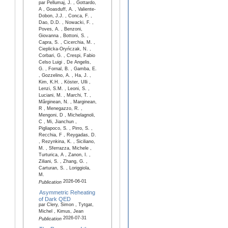
par Pellumaj, J. , Gottardo,
A , Goasduff, A. , Valiente-
Dobon, J.J. , Conca, F. ,
Dao, D.D. , Nowacki, F. ,
Poves, A. , Benzoni,
Giovanna , Bottoni, S. ,
Capra, S. , Cicerchia, M. ,
Cieplicka-Oryńczak, N. ,
Corbari, G. , Crespi, Fabio
Celso Luigi , De Angelis,
G. , Fornal, B. , Gamba, E.
, Gozzelino, A. , Ha, J. ,
Kim, K.H. , Köster, Ulli ,
Lenzi, S.M. , Leoni, S. ,
Luciani, M. , Marchi, T. ,
Mărginean, N. , Marginean,
R , Menegazzo, R. ,
Mengoni, D , Michelagnoli,
C , Mi, Jianchun ,
Pigliapoco, S. , Pirro, S. ,
Recchia, F , Reygadas, D.
, Rezynkina, K. , Siciliano,
M. , Sferrazza, Michele ,
Turturica, A , Zanon, I. ,
Ziliani, S. , Zhang, G. ,
Carturan, S. , Loriggiola,
M.
2026-06-01
Publication
Asymmetric Reheating
of Dark QED
par Clery, Simon , Tytgat,
Michel , Kimus, Jean
2026-07-31
Publication