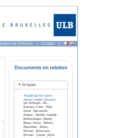
propos de DI-fusion
|
Contact
|
Documents en relation
DI-fusion
Roadmap for warm
dense matter physics
par Vorberger, Jan ,
Graziani, Frank , Riley,
David , Baczewski,
Andrew , Baraffe, Isabelle ,
Bethkenhagen, Mandy ,
Blouin, Simon , Böhme,
Maximilian , Bonitz,
Michael , Bussmann,
Michael , Casner, Alexis ,