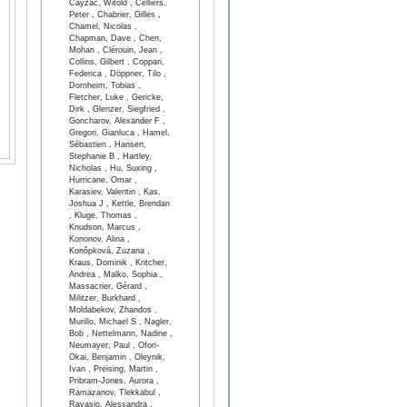
Cayzac, Witold , Celliers,
Peter , Chabrier, Gilles ,
Chamel, Nicolas ,
Chapman, Dave , Chen,
Mohan , Clérouin, Jean ,
Collins, Gilbert , Coppari,
Federica , Döppner, Tilo ,
Dornheim, Tobias ,
Fletcher, Luke , Gericke,
Dirk , Glenzer, Siegfried ,
Goncharov, Alexander F ,
Gregori, Gianluca , Hamel,
Sébastien , Hansen,
Stephanie B , Hartley,
Nicholas , Hu, Suxing ,
Hurricane, Omar ,
Karasiev, Valentin , Kas,
Joshua J , Kettle, Brendan
, Kluge, Thomas ,
Knudson, Marcus ,
Kononov, Alina ,
Konôpková, Zuzana ,
Kraus, Dominik , Kritcher,
Andrea , Malko, Sophia ,
Massacrier, Gérard ,
Militzer, Burkhard ,
Moldabekov, Zhandos ,
Murillo, Michael S , Nagler,
Bob , Nettelmann, Nadine ,
Neumayer, Paul , Ofori-
Okai, Benjamin , Oleynik,
Ivan , Preising, Martin ,
Pribram-Jones, Aurora ,
Ramazanov, Tlekkabul ,
Ravasio, Alessandra ,