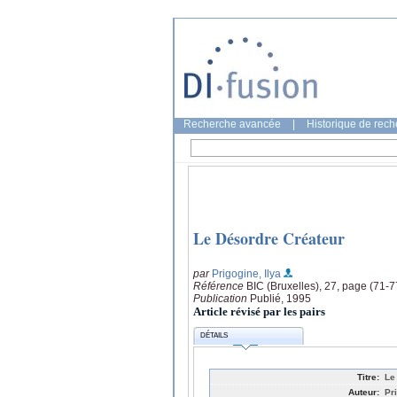
Recherche avancée
|
Historique de rec
Le Désordre Créateur
par
Prigogine, Ilya
Référence
BIC (Bruxelles), 27, page (71-7
Publication
Publié, 1995
Article révisé par les pairs
DÉTAILS
Titre:
Le
Auteur:
Pr