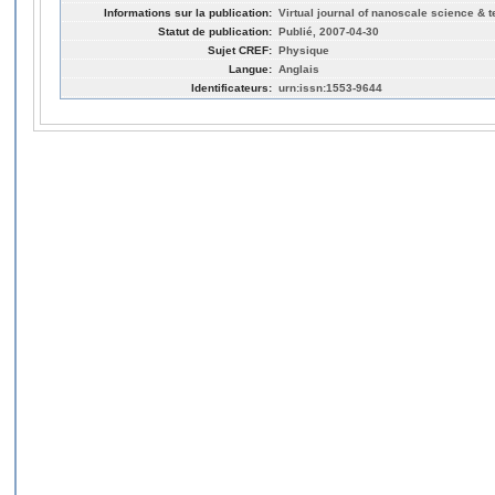
Informations sur la publication:
Virtual journal of nanoscale science & t
Statut de publication:
Publié, 2007-04-30
Sujet CREF:
Physique
Langue:
Anglais
Identificateurs:
urn:issn:1553-9644