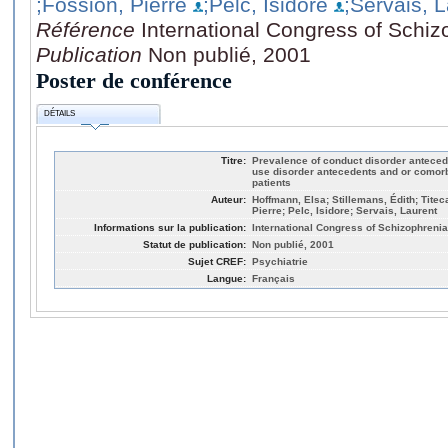
;Fossion, Pierre
;Pelc, Isidore
;Servais, 
Référence
International Congress of Schi
Publication
Non publié, 2001
Poster de conférence
DÉTAILS
Titre:
Prevalence of conduct disorder antece
use disorder antecedents and or comorb
patients
Auteur:
Hoffmann, Elsa; Stillemans, Édith; Titec
Pierre; Pelc, Isidore; Servais, Laurent
Informations sur la publication:
International Congress of Schizophreni
Statut de publication:
Non publié, 2001
Sujet CREF:
Psychiatrie
Langue:
Français