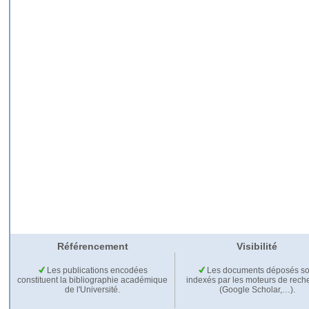
Référencement
Visibilité
Les publications encodées
Les documents déposés so
constituent la bibliographie académique
indexés par les moteurs de rech
de l'Université.
(Google Scholar,…).