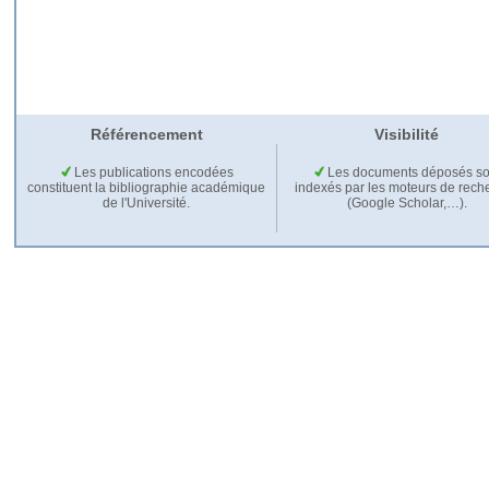
Référencement
Visibilité
Les publications encodées
Les documents déposés so
constituent la bibliographie académique
indexés par les moteurs de rech
de l'Université.
(Google Scholar,…).