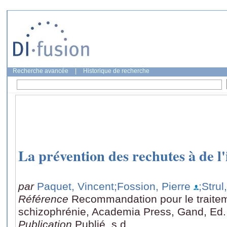
Recherche avancée
|
Historique de recherche
La prévention des rechutes à de l
par
Paquet, Vincent
;Fossion, Pierre
;Strul
Référence
Recommandation pour le traitem
schizophrénie, Academia Press, Gand, Ed.
Publication
Publié, s.d.