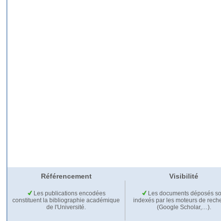
Référencement
Visibilité
Les publications encodées
Les documents déposés so
constituent la bibliographie académique
indexés par les moteurs de rech
de l'Université.
(Google Scholar,…).