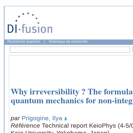
Recherche avancée
|
Historique de recherche
Why irreversibility ? The formulat
quantum mechanics for non-integ
par
Prigogine, Ilya
Référence
Technical report KeioPhys (4-5/
Keio University, Yokohama, Japan)