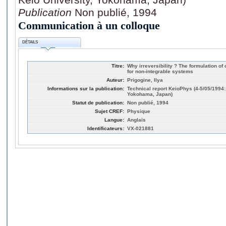
Publication
Non publié, 1994
Communication à un colloque
DÉTAILS
Titre:
Why irreversibility ? The formulation o
for non-integrable systems
Auteur:
Prigogine, Ilya
Informations sur la publication:
Technical report KeioPhys (4-5/05/1994: 
Yokohama, Japan)
Statut de publication:
Non publié, 1994
Sujet CREF:
Physique
Langue:
Anglais
Identificateurs:
VX-021881