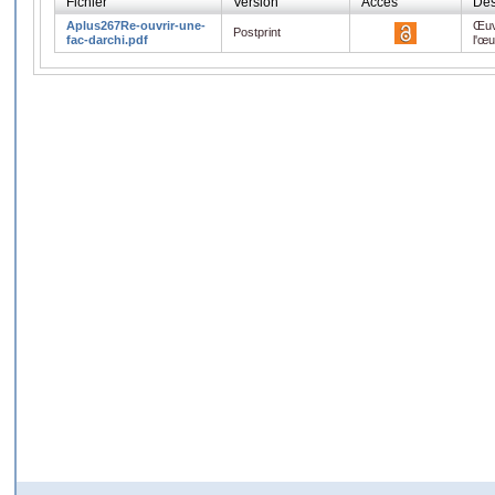
Fichier
Version
Accès
Des
Aplus267Re-ouvrir-une-
Œuv
Postprint
fac-darchi.pdf
l'œ