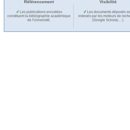
Référencement
Visibilité
Les publications encodées
Les documents déposés so
constituent la bibliographie académique
indexés par les moteurs de rech
de l'Université.
(Google Scholar,…).