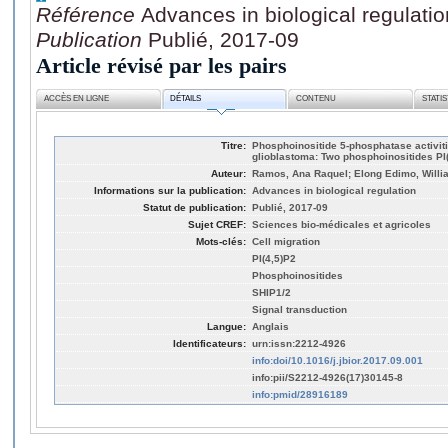
Référence
Advances in biological regulatio
Publication
Publié, 2017-09
Article révisé par les pairs
ACCÈS EN LIGNE
DÉTAILS
CONTENU
STATI
Titre:
Phosphoinositide 5-phosphatase activitie
glioblastoma: Two phosphoinositides PI(
Auteur:
Ramos, Ana Raquel; Elong Edimo, Willia
Informations sur la publication:
Advances in biological regulation
Statut de publication:
Publié, 2017-09
Sujet CREF:
Sciences bio-médicales et agricoles
Mots-clés:
Cell migration
PI(4,5)P2
Phosphoinositides
SHIP1/2
Signal transduction
Langue:
Anglais
Identificateurs:
urn:issn:2212-4926
info:doi/10.1016/j.jbior.2017.09.001
info:pii/S2212-4926(17)30145-8
info:pmid/28916189