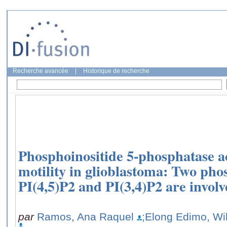
Recherche avancée
|
Historique de recherche
Phosphoinositide 5-phosphatase act
motility in glioblastoma: Two pho
PI(4,5)P2 and PI(3,4)P2 are involv
par
Ramos, Ana Raquel
;Elong Edimo, Wil