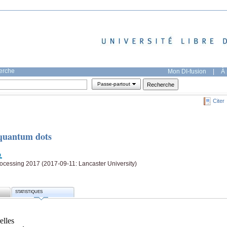
herche
Mon DI-fusion
|
À 
Passe-partout
Citer
quantum dots
ocessing 2017 (2017-09-11: Lancaster University)
STATISTIQUES