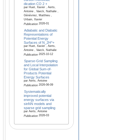
dication CO 2 +
par Huet, Xavier , Aerts,
Antoine , Vaeck, Nathalie ,
Génévriez, Matthieu ,
Urbain, Xavier
2026-01
Publication
Adiabatic and Diabatic
Representations of
Potential Energy
Surfaces of N_2H^+
par Huet, Xavier , Aerts,
Antoine , Vaeck, Nathalie
2025-10-12
Publication
Sparse-Grid Sampling
and Local Interpolation
for Global Sum-of-
Products Potential
Energy Surfaces
par Aerts, Antoine
2026-06-09
Publication
Systematically
improved potential
energy surfaces via
sinNN models and
sparse grid sampling
par Aerts, Antoine
2026-03
Publication