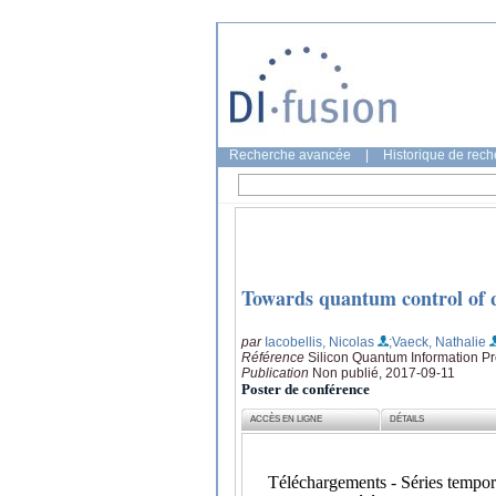
Recherche avancée
|
Historique de rec
Towards quantum control of 
par
Iacobellis, Nicolas
;Vaeck, Nathalie
Référence
Silicon Quantum Information Pr
Publication
Non publié, 2017-09-11
Poster de conférence
ACCÈS EN LIGNE
DÉTAILS