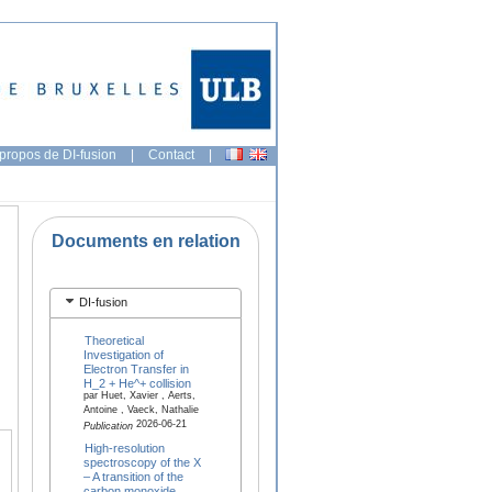
propos de DI-fusion
|
Contact
|
Documents en relation
DI-fusion
Theoretical
Investigation of
Electron Transfer in
H_2 + He^+ collision
par Huet, Xavier , Aerts,
Antoine , Vaeck, Nathalie
2026-06-21
Publication
High-resolution
spectroscopy of the X
– A transition of the
carbon monoxide