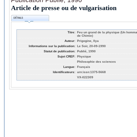
Article de presse ou de vulgarisation
DÉTAILS
Titre:
Feu un grand de la physique (Un homma
de Chimie)
Auteur:
Prigogine, Ilya
Informations sur la publication:
Le Soir, 20-09-1990
Statut de publication:
Publié, 1990
Sujet CREF:
Physique
Philosophie des sciences
Langue:
Français
Identificateurs:
urn:issn:1375-5668
VX-022309