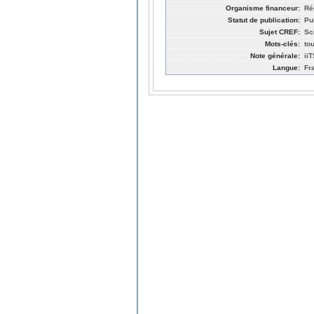
Organisme financeur:
Ré
Statut de publication:
Pu
Sujet CREF:
Sc
Mots-clés:
to
Note générale:
ii
Langue:
Fr