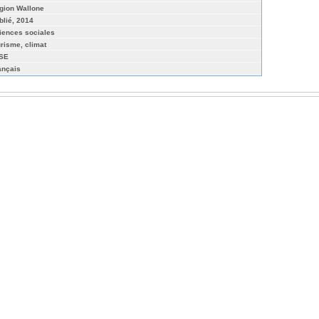
gion Wallone
blié, 2014
iences sociales
urisme, climat
TSE
ançais