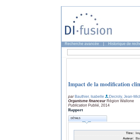
Recherche avancée
|
Historique de rec
Impact de la modification cli
par
Bauthier, Isabelle
;Decroly, Jean-Mic
Organisme financeur
Région Wallone
Publication
Publié, 2014
Rapport
DÉTAILS
Titre:
Im
Auteur:
Ba