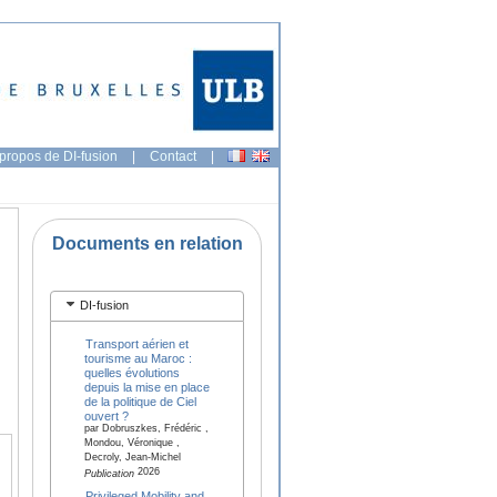
propos de DI-fusion
|
Contact
|
Documents en relation
DI-fusion
Transport aérien et
tourisme au Maroc :
quelles évolutions
depuis la mise en place
de la politique de Ciel
ouvert ?
par Dobruszkes, Frédéric ,
Mondou, Véronique ,
Decroly, Jean-Michel
2026
Publication
Privileged Mobility and