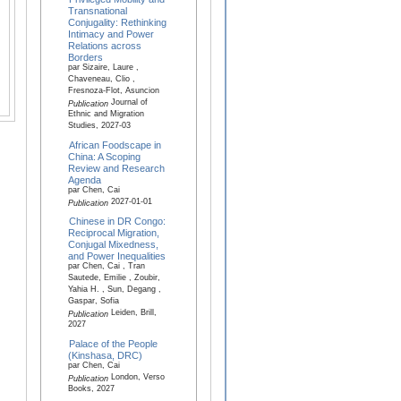
Transnational
Conjugality: Rethinking
Intimacy and Power
Relations across
Borders
par Sizaire, Laure ,
Chaveneau, Clio ,
Fresnoza-Flot, Asuncion
Journal of
Publication
Ethnic and Migration
Studies, 2027-03
African Foodscape in
China: A Scoping
Review and Research
Agenda
par Chen, Cai
2027-01-01
Publication
Chinese in DR Congo:
Reciprocal Migration,
Conjugal Mixedness,
and Power Inequalities
par Chen, Cai , Tran
Sautede, Emilie , Zoubir,
Yahia H. , Sun, Degang ,
Gaspar, Sofia
Leiden, Brill,
Publication
2027
Palace of the People
(Kinshasa, DRC)
par Chen, Cai
London, Verso
Publication
Books, 2027