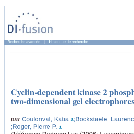
Recherche avancée
|
Historique de recherche
Cyclin-dependent kinase 2 phospho
two-dimensional gel electrophores
par
Coulonval, Katia
;Bockstaele, Lauren
;Roger, Pierre P.
Référence
Proteom'Lux (2006: Luxembour