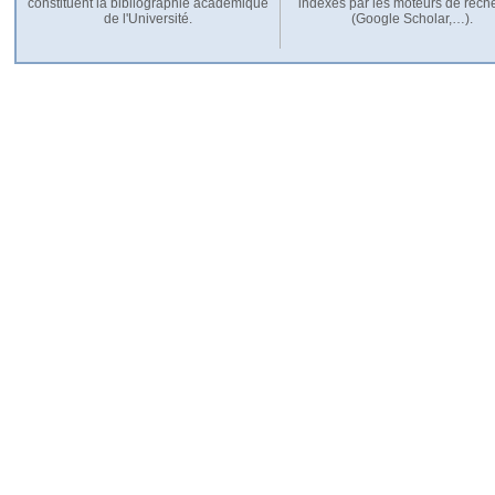
constituent la bibliographie académique
indexés par les moteurs de rech
de l'Université.
(Google Scholar,…).