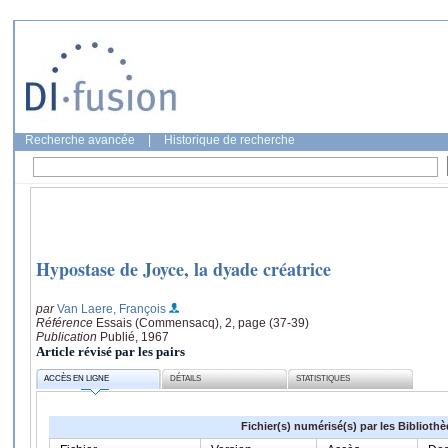
Recherche avancée
|
Historique de recherche
Hypostase de Joyce, la dyade créatrice
par
Van Laere, François
Référence
Essais (Commensacq), 2, page (37-39)
Publication
Publié, 1967
Article révisé par les pairs
ACCÈS EN LIGNE
DÉTAILS
STATISTIQUES
Fichier(s) numérisé(s) par les Biblioth