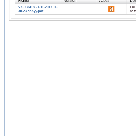
Fichier
Version
Accès
Des
VX-008418 21-11-2017 11-
Full
30-23 abbyy.pdf
or f