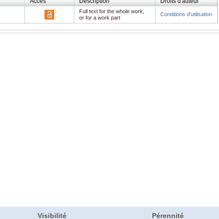
Accès
Description
Droits d'auteur
Full text for the whole work,
Conditions d'utilisation
or for a work part
Visibilité
Pérennité