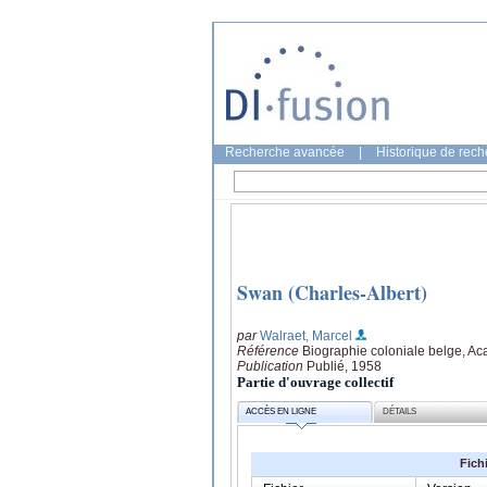
Recherche avancée
|
Historique de rec
Swan (Charles-Albert)
par
Walraet, Marcel
Référence
Biographie coloniale belge, Ac
Publication
Publié, 1958
Partie d'ouvrage collectif
ACCÈS EN LIGNE
DÉTAILS
Fich