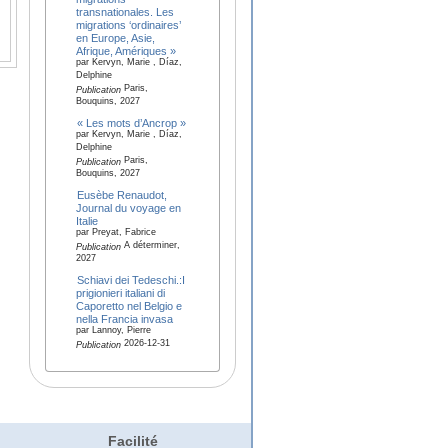
transnationales. Les
migrations ‘ordinaires’
en Europe, Asie,
Afrique, Amériques »
par Kervyn, Marie , Díaz,
Delphine
Paris,
Publication
Bouquins, 2027
« Les mots d’Ancrop »
par Kervyn, Marie , Díaz,
Delphine
Paris,
Publication
Bouquins, 2027
Eusèbe Renaudot,
Journal du voyage en
Italie
par Preyat, Fabrice
A déterminer,
Publication
2027
Schiavi dei Tedeschi.:I
prigionieri italiani di
Caporetto nel Belgio e
nella Francia invasa
par Lannoy, Pierre
2026-12-31
Publication
Facilité