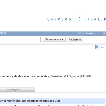
herche
Mon DI-fusion
|
À 
Passe-partout
Citer
adémie royale des sciences coloniales, Bruxelles, Vol. 5, page (791-798)
STATISTIQUES
ier(s) numérisé(s) par les Bibliothèques de l'ULB