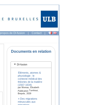
propos de DI-fusion
|
Contact
|
Documents en relation
DI-fusion
Eléments, atomes &
physiologie : le
contexte médical des
théories de la matière
(1567-1634)
par Moreau, Elisabeth
Turnhout,
Publication
Brepols, 2029
« Des migrations
minuscules aux
migrations