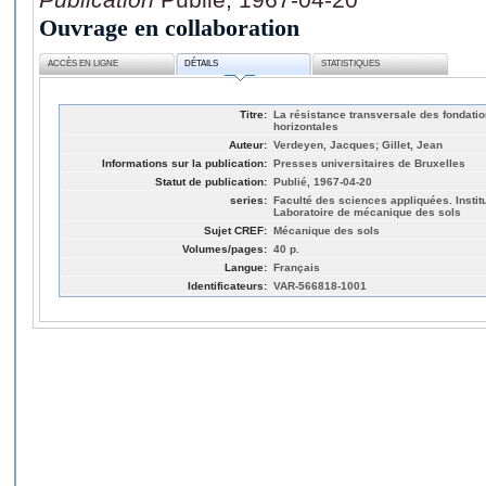
Ouvrage en collaboration
ACCÈS EN LIGNE
DÉTAILS
STATISTIQUES
Titre:
La résistance transversale des fondatio
horizontales
Auteur:
Verdeyen, Jacques; Gillet, Jean
Informations sur la publication:
Presses universitaires de Bruxelles
Statut de publication:
Publié, 1967-04-20
series:
Faculté des sciences appliquées. Institu
Laboratoire de mécanique des sols
Sujet CREF:
Mécanique des sols
Volumes/pages:
40 p.
Langue:
Français
Identificateurs:
VAR-566818-1001