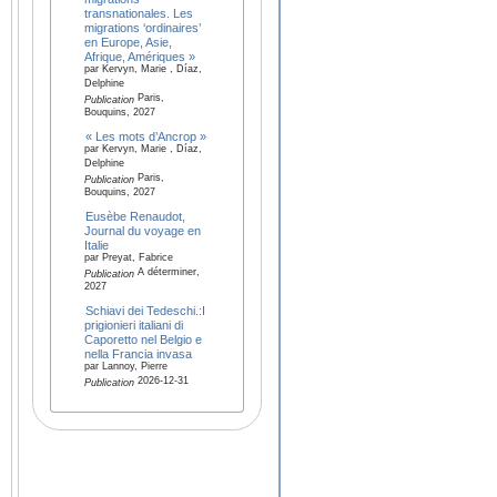
transnationales. Les
migrations ‘ordinaires’
en Europe, Asie,
Afrique, Amériques »
par Kervyn, Marie , Díaz,
Delphine
Paris,
Publication
Bouquins, 2027
« Les mots d’Ancrop »
par Kervyn, Marie , Díaz,
Delphine
Paris,
Publication
Bouquins, 2027
Eusèbe Renaudot,
Journal du voyage en
Italie
par Preyat, Fabrice
A déterminer,
Publication
2027
Schiavi dei Tedeschi.:I
prigionieri italiani di
Caporetto nel Belgio e
nella Francia invasa
par Lannoy, Pierre
2026-12-31
Publication