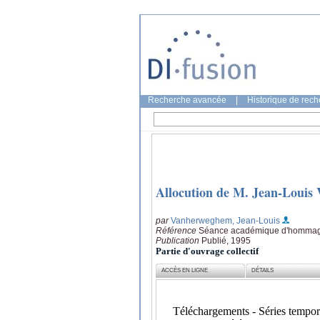
Recherche avancée
|
Historique de rec
Allocution de M. Jean-Loui
par
Vanherweghem, Jean-Louis
Référence
Séance académique d'hommage a
Publication
Publié, 1995
Partie d'ouvrage collectif
ACCÈS EN LIGNE
DÉTAILS