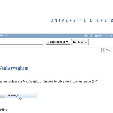
herche
Mon DI-fusion
|
À 
Passe-partout
Citer
s Vanherweghem
u professeur Max Wajskop, Université Libre de Bruxelles, page (3-4)
STATISTIQUES