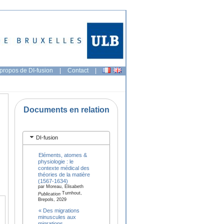
propos de DI-fusion
|
Contact
|
Documents en relation
DI-fusion
Eléments, atomes &
physiologie : le
contexte médical des
théories de la matière
(1567-1634)
par Moreau, Elisabeth
Turnhout,
Publication
Brepols, 2029
« Des migrations
minuscules aux
migrations