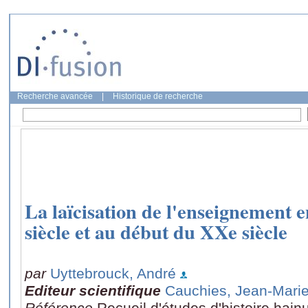
Recherche avancée
|
Historique de recherche
La laïcisation de l'enseignement
siècle et au début du XXe siècle
par
Uyttebrouck, André
Editeur scientifique
Cauchies, Jean-Mari
Référence
Recueil d'études d'histoire hain