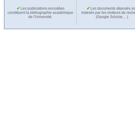
Les publications encodées
Les documents déposés so
constituent la bibliographie académique
indexés par les moteurs de rech
de l'Université.
(Google Scholar,…).