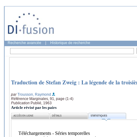
Recherche avancée
|
Historique de recherche
Traduction de Stefan Zweig : La légende de la trois
par
Trousson, Raymond
Référence
Marginales, 91, page (1-4)
Publication
Publié, 1963
Article révisé par les pairs
ACCÈS EN LIGNE
DÉTAILS
STATISTIQUES