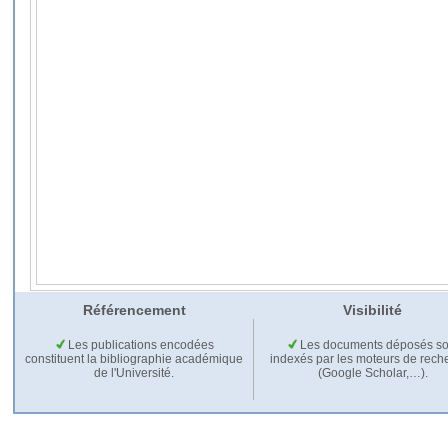
Référencement
Visibilité
Les publications encodées
Les documents déposés so
constituent la bibliographie académique
indexés par les moteurs de rech
de l'Université.
(Google Scholar,…).