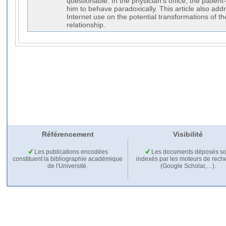
questionable. In the physician’s office, the patient
him to behave paradoxically. This article also ad
Internet use on the potential transformations of th
relationship.
Référencement
Visibilité
Les publications encodées
Les documents déposés so
constituent la bibliographie académique
indexés par les moteurs de rech
de l'Université.
(Google Scholar,…).