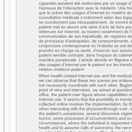
capacités auraient été renforcées par un usage d’I
l’épreuve de l’interaction avec le médecin. Une f
que la scène des usages d’Internet en matière de 
consultation médicale s’ordonnent selon des log
se coordonnent pas nécessairement. Je montre le
patient met en œuvre une série d’arts de faire po
obtenues sur Internet, au travers notamment de l'
communication de son inquiétude, de registres dis
de processus d’anticipation, de contournements, e
conjoncture contemporaine où l’individu se voit 
prendre en charge sa santé, d'exercer son autono
patient semble contraint, dans l'espace du cabine
manière paradoxale. L’article aborde en filigrane 
des usages d’Internet par le patient sur les transf
relation médecin-patient.
When health-related Internet use and the medical
we can observe that these two scenes are order
not necessarily coordinate with each other. Begin
point of view and interviews, we aimed at question
office, the patient-user figure whose capabilities
Internet use. It seems that the possibility to ment
collected online involves the implementation, by the
when interacting with the physicianthrough over-
the patient’s uneasiness, several discursive registe
humor, some processes of circumventions and so
circumstances, where the individual is requested 
health and to assume calls of autonomy, the necessi