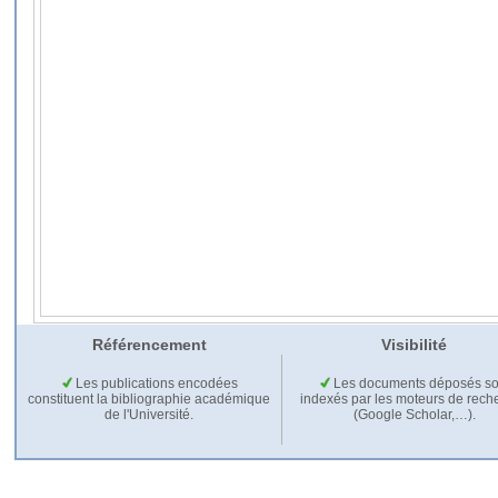
Référencement
Visibilité
Les publications encodées
Les documents déposés so
constituent la bibliographie académique
indexés par les moteurs de rech
de l'Université.
(Google Scholar,…).