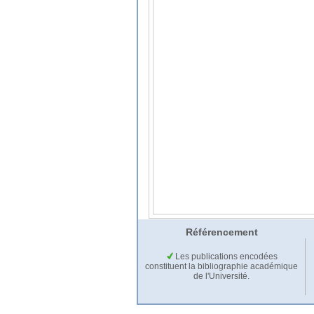
Référencement
Les publications encodées
constituent la bibliographie académique
de l'Université.