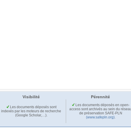
Visibilité
Pérennité
Les documents déposés en open-
Les documents déposés sont
access sont archivés au sein du résea
indexés par les moteurs de recherche
de préservation SAFE-PLN
(Google Scholar,…).
(www.safepln.org)
.