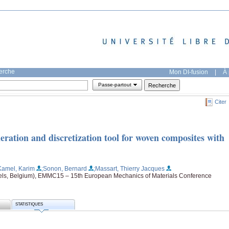
herche
Mon DI-fusion
|
À 
Passe-partout
Citer
eration and discretization tool for woven composites with
Kamel, Karim
;Sonon, Bernard
;Massart, Thierry Jacques
els, Belgium), EMMC15 – 15th European Mechanics of Materials Conference
STATISTIQUES