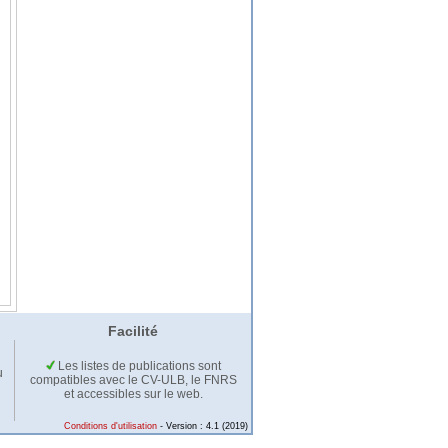
Facilité
Les listes de publications sont
u
compatibles avec le CV-ULB, le FNRS
et accessibles sur le web.
Conditions d'utilisation
- Version : 4.1 (2019)