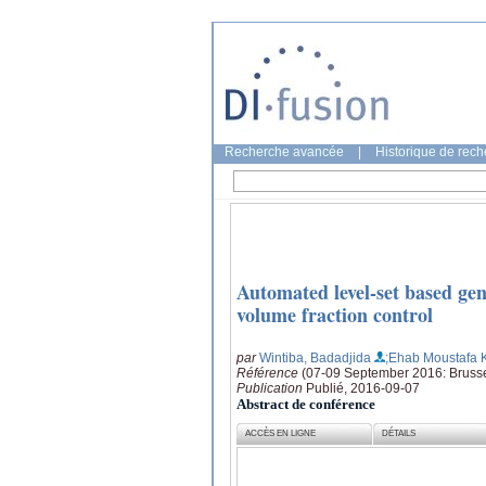
Recherche avancée
|
Historique de rec
Automated level-set based gen
volume fraction control
par
Wintiba, Badadjida
;Ehab Moustafa 
Référence
(07-09 September 2016: Bruss
Publication
Publié, 2016-09-07
Abstract de conférence
ACCÈS EN LIGNE
DÉTAILS