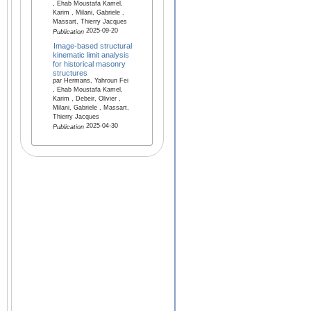
, Ehab Moustafa Kamel,
Karim , Milani, Gabriele ,
Massart, Thierry Jacques
2025-09-20
Publication
Image-based structural
kinematic limit analysis
for historical masonry
structures
par Hermans, Yahroun Fei
, Ehab Moustafa Kamel,
Karim , Debeir, Olivier ,
Milani, Gabriele , Massart,
Thierry Jacques
2025-04-30
Publication