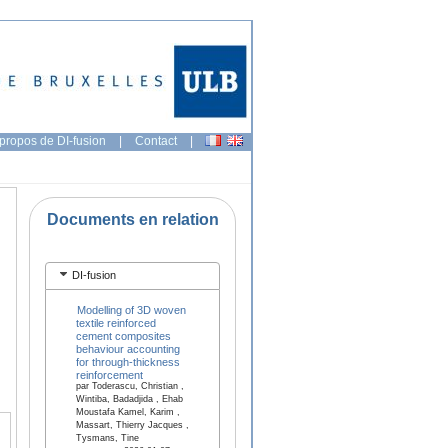
propos de DI-fusion
|
Contact
|
Documents en relation
DI-fusion
Modelling of 3D woven
textile reinforced
cement composites
behaviour accounting
for through-thickness
reinforcement
par Toderascu, Christian ,
Wintiba, Badadjida , Ehab
Moustafa Kamel, Karim ,
Massart, Thierry Jacques ,
Tysmans, Tine