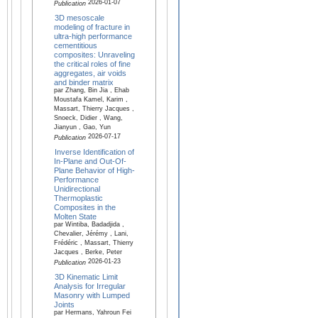
2026-01-07
Publication
3D mesoscale
modeling of fracture in
ultra-high performance
cementitious
composites: Unraveling
the critical roles of fine
aggregates, air voids
and binder matrix
par Zhang, Bin Jia , Ehab
Moustafa Kamel, Karim ,
Massart, Thierry Jacques ,
Snoeck, Didier , Wang,
Jianyun , Gao, Yun
2026-07-17
Publication
Inverse Identification of
In-Plane and Out-Of-
Plane Behavior of High-
Performance
Unidirectional
Thermoplastic
Composites in the
Molten State
par Wintiba, Badadjida ,
Chevalier, Jérémy , Lani,
Frédéric , Massart, Thierry
Jacques , Berke, Peter
2026-01-23
Publication
3D Kinematic Limit
Analysis for Irregular
Masonry with Lumped
Joints
par Hermans, Yahroun Fei