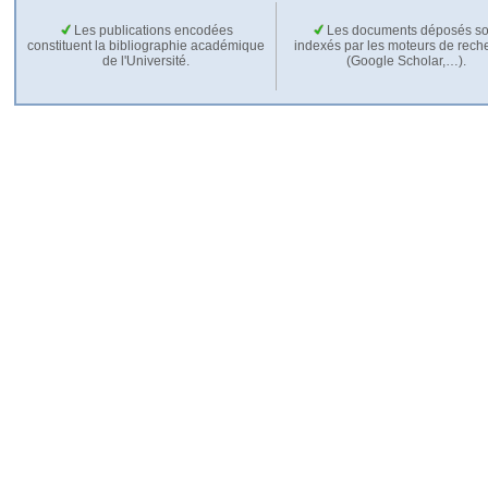
Les publications encodées
Les documents déposés so
constituent la bibliographie académique
indexés par les moteurs de rech
de l'Université.
(Google Scholar,…).