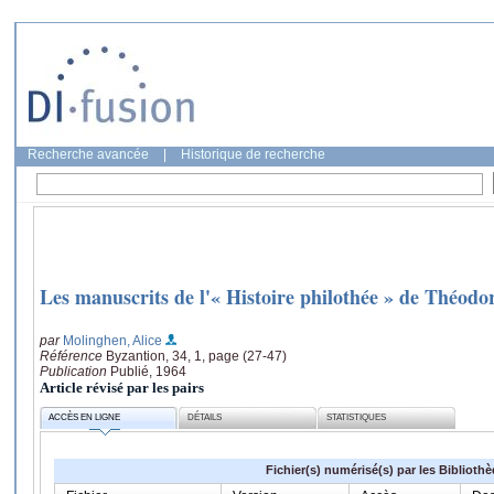
Recherche avancée
|
Historique de recherche
Les manuscrits de l'« Histoire philothée » de Théodo
par
Molinghen, Alice
Référence
Byzantion, 34, 1, page (27-47)
Publication
Publié, 1964
Article révisé par les pairs
ACCÈS EN LIGNE
DÉTAILS
STATISTIQUES
Fichier(s) numérisé(s) par les Biblioth