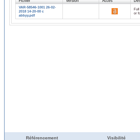
Fichier
Version
Accès
Des
VAR-58546-1001 26-02-
Full
2018 14-20-00 c
or f
abbyy.pdf
Référencement
Visibilité