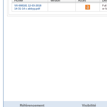
Fichier
Version
Accès
Des
VX-008181 12-03-2018
Full
14-31-14 c abbyy.pdf
or f
Référencement
Visibilité