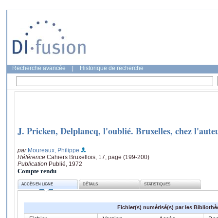
Recherche avancée
|
Historique de recherche
J. Pricken, Delplancq, l'oublié. Bruxelles, chez l'aute
par
Moureaux, Philippe
Référence
Cahiers Bruxellois, 17, page (199-200)
Publication
Publié, 1972
Compte rendu
ACCÈS EN LIGNE
DÉTAILS
STATISTIQUES
Fichier(s) numérisé(s) par les Biblioth