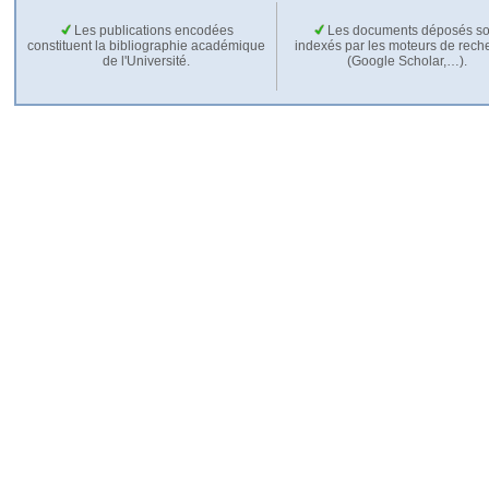
Les publications encodées
Les documents déposés so
constituent la bibliographie académique
indexés par les moteurs de rech
de l'Université.
(Google Scholar,…).