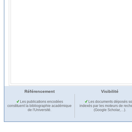
Référencement
Visibilité
Les publications encodées
Les documents déposés so
constituent la bibliographie académique
indexés par les moteurs de rech
de l'Université.
(Google Scholar,…).