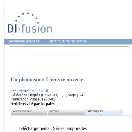
Recherche avancée
|
Historique de recherche
Un pléonasme: L'œuvre ouverte
par
Lefebve, Maurice
Référence
Degrés (Bruxelles), 1, 1, page (1-4)
Publication
Publié, 1973-01
Article révisé par les pairs
ACCÈS EN LIGNE
DÉTAILS
STATISTIQUES