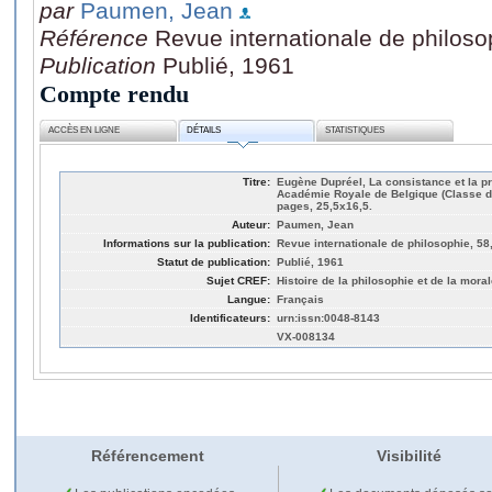
par
Paumen, Jean
Référence
Revue internationale de philosop
Publication
Publié, 1961
Compte rendu
ACCÈS EN LIGNE
DÉTAILS
STATISTIQUES
Titre:
Eugène Dupréel, La consistance et la pr
Académie Royale de Belgique (Classe des 
pages, 25,5x16,5.
Auteur:
Paumen, Jean
Informations sur la publication:
Revue internationale de philosophie, 58,
Statut de publication:
Publié, 1961
Sujet CREF:
Histoire de la philosophie et de la mora
Langue:
Français
Identificateurs:
urn:issn:0048-8143
VX-008134
Référencement
Visibilité