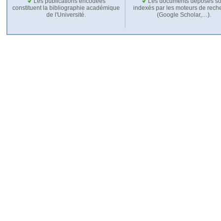
Les publications encodées
Les documents déposés so
constituent la bibliographie académique
indexés par les moteurs de rech
de l'Université.
(Google Scholar,…).