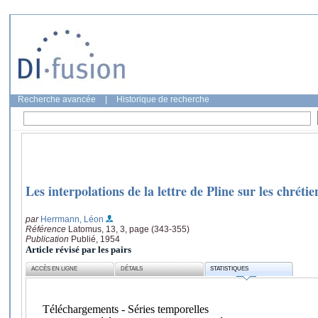
Recherche avancée
|
Historique de recherche
Les interpolations de la lettre de Pline sur les chrétie
par
Herrmann, Léon
Référence
Latomus, 13, 3, page (343-355)
Publication
Publié, 1954
Article révisé par les pairs
ACCÈS EN LIGNE
DÉTAILS
STATISTIQUES