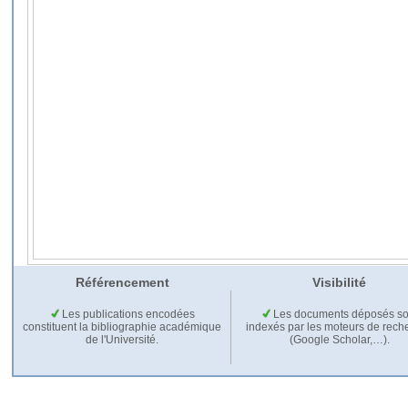
Référencement
Visibilité
Les publications encodées
Les documents déposés so
constituent la bibliographie académique
indexés par les moteurs de rech
de l'Université.
(Google Scholar,…).