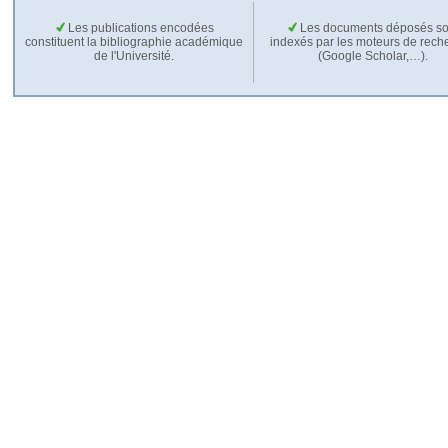
Les publications encodées
Les documents déposés so
constituent la bibliographie académique
indexés par les moteurs de rech
de l'Université.
(Google Scholar,…).