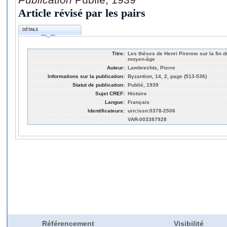
Article révisé par les pairs
DÉTAILS
Titre:
Les thèses de Henri Pirenne sur la fin 
moyen-âge
Auteur:
Lambrechts, Pierre
Informations sur la publication:
Byzantion, 14, 2, page (513-536)
Statut de publication:
Publié, 1939
Sujet CREF:
Histoire
Langue:
Français
Identificateurs:
urn:issn:0378-2506
VAR-003387928
Référencement
Visibilité