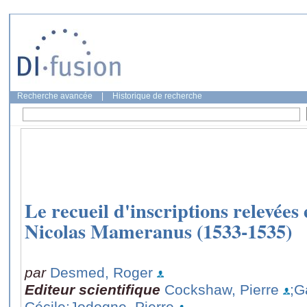
Recherche avancée
|
Historique de recherche
Le recueil d'inscriptions relevée
Nicolas Mameranus (1533-1535)
par
Desmed, Roger
Editeur scientifique
Cockshaw, Pierre
;G
Cécile
;Jodogne, Pierre