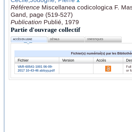
Référence
Miscellanea codicologica F. Masa
Gand, page (519-527)
Publication
Publié, 1979
Partie d'ouvrage collectif
ACCÈS EN LIGNE
DÉTAILS
STATISTIQUES
Fichier(s) numérisé(s) par les Biblioth
Fichier
Version
Accès
Des
VAR-60541-1001 06-09-
Full
2017 10-43-46 abbyy.pdf
or f