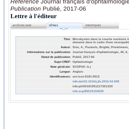
Référence
Journal français d'ophtalmologi
Publication
Publié, 2017-06
Lettre à l'éditeur
ACCÈS EN LIGNE
DÉTAILS
STATISTIQUES
Titre:
Microkystes dans la couche nucléaire in
domaine dans le cadre d'une neuropathi
Auteur:
Sion, A.; Pasteels, Brigitte; Postelmans
Informations sur la publication:
Journal français d'ophtalmologie, 40, 6
Statut de publication:
Publié, 2017-06
Sujet CREF:
Ophtalmologie
Note générale:
SCOPUS: le.j
Langue:
Anglais
Identificateurs:
urn:issn:0181-5512
info:doi/10.1016/j.jfo.2016.04.008
info:pii/S018155121730133X
info:scp/85019194539