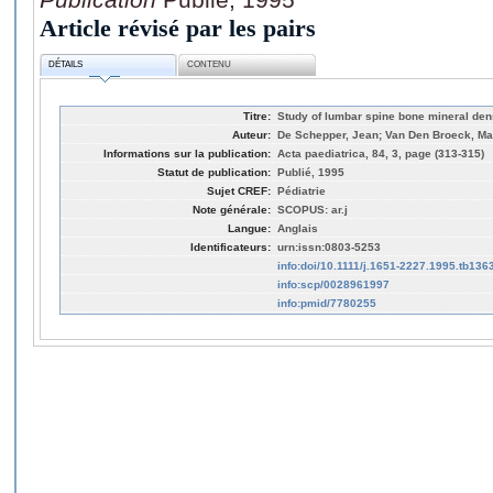
Article révisé par les pairs
DÉTAILS
CONTENU
Titre:
Study of lumbar spine bone mineral dens
Auteur:
De Schepper, Jean; Van Den Broeck, Mar
Informations sur la publication:
Acta paediatrica, 84, 3, page (313-315)
Statut de publication:
Publié, 1995
Sujet CREF:
Pédiatrie
Note générale:
SCOPUS: ar.j
Langue:
Anglais
Identificateurs:
urn:issn:0803-5253
info:doi/10.1111/j.1651-2227.1995.tb136
info:scp/0028961997
info:pmid/7780255