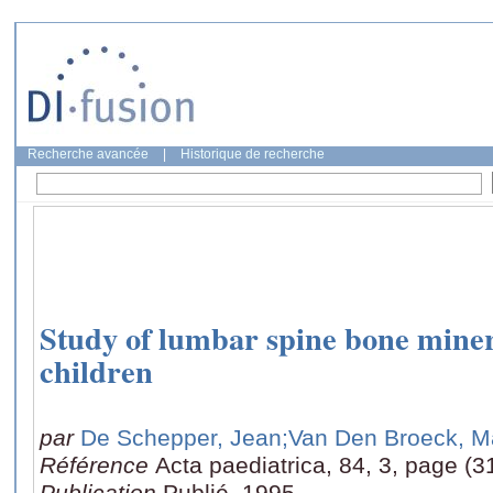
Recherche avancée
|
Historique de recherche
Study of lumbar spine bone miner
children
par
De Schepper, Jean
;Van Den Broeck, M
Référence
Acta paediatrica, 84, 3, page (3
Publication
Publié, 1995