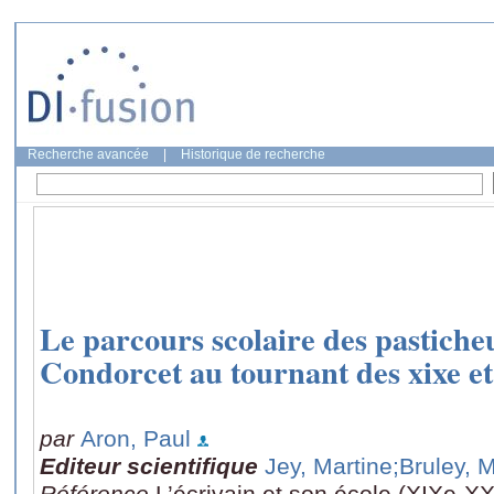
Recherche avancée
|
Historique de recherche
Le parcours scolaire des pastiche
Condorcet au tournant des xixe et
par
Aron, Paul
Editeur scientifique
Jey, Martine
;Bruley, 
Référence
L’écrivain et son école (XIXe-XX