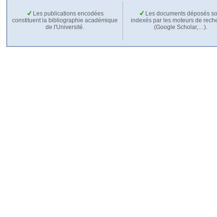
Les publications encodées
Les documents déposés so
constituent la bibliographie académique
indexés par les moteurs de rech
de l'Université.
(Google Scholar,…).