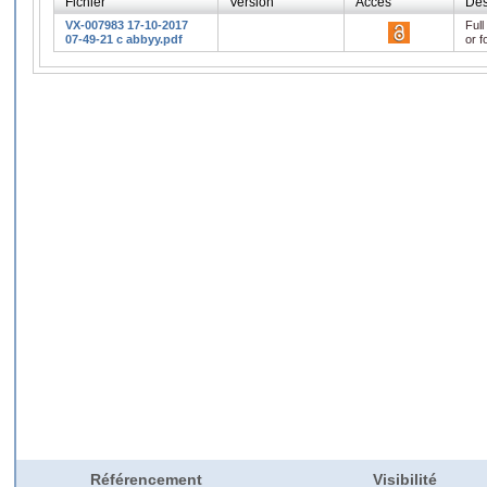
Fichier
Version
Accès
Des
VX-007983 17-10-2017
Full
07-49-21 c abbyy.pdf
or f
Référencement
Visibilité