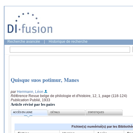
Recherche avancée
|
Historique de recherche
Quisque suos potimur, Manes
par
Herrmann, Léon
Référence
Revue belge de philologie et d'histoire, 12, 1, page (118-124)
Publication
Publié, 1933
Article révisé par les pairs
ACCÈS EN LIGNE
DÉTAILS
STATISTIQUES
Fichier(s) numérisé(s) par les Biblioth