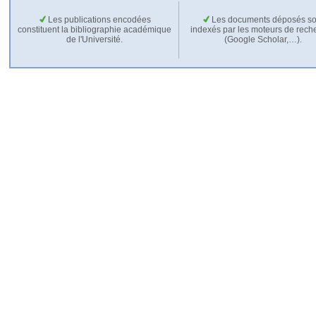
Les publications encodées
Les documents déposés so
constituent la bibliographie académique
indexés par les moteurs de rech
de l'Université.
(Google Scholar,…).