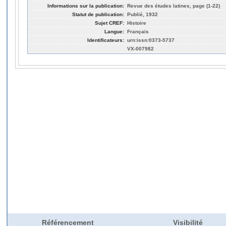
Informations sur la publication:
Revue des études latines, page (1-22)
Statut de publication:
Publié, 1932
Sujet CREF:
Histoire
Langue:
Français
Identificateurs:
urn:issn:0373-5737
VX-007982
Référencement
Visibilité