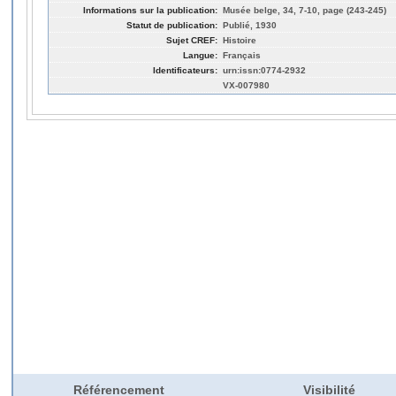
Informations sur la publication:
Musée belge, 34, 7-10, page (243-245)
Statut de publication:
Publié, 1930
Sujet CREF:
Histoire
Langue:
Français
Identificateurs:
urn:issn:0774-2932
VX-007980
Référencement
Visibilité