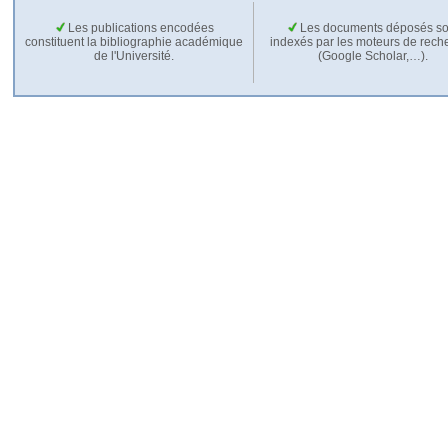
Les publications encodées
Les documents déposés so
constituent la bibliographie académique
indexés par les moteurs de rech
de l'Université.
(Google Scholar,…).