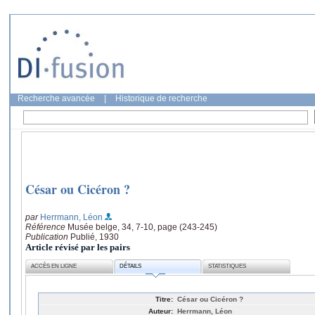
Recherche avancée
|
Historique de recherche
César ou Cicéron ?
par
Herrmann, Léon
Référence
Musée belge, 34, 7-10, page (243-245)
Publication
Publié, 1930
Article révisé par les pairs
ACCÈS EN LIGNE
DÉTAILS
STATISTIQUES
Titre:
César ou Cicéron ?
Auteur:
Herrmann, Léon