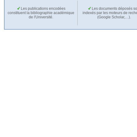
Les publications encodées
Les documents déposés so
constituent la bibliographie académique
indexés par les moteurs de rech
de l'Université.
(Google Scholar,…).