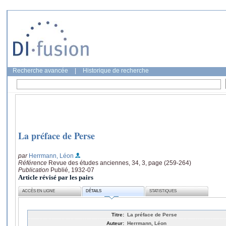
Recherche avancée
|
Historique de recherche
La préface de Perse
par
Herrmann, Léon
Référence
Revue des études anciennes, 34, 3, page (259-264)
Publication
Publié, 1932-07
Article révisé par les pairs
ACCÈS EN LIGNE
DÉTAILS
STATISTIQUES
Titre:
La préface de Perse
Auteur:
Herrmann, Léon