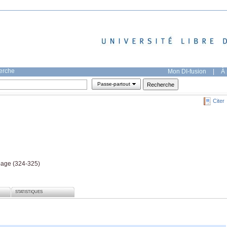
herche
Mon DI-fusion
|
À 
Passe-partout
Citer
page (324-325)
STATISTIQUES