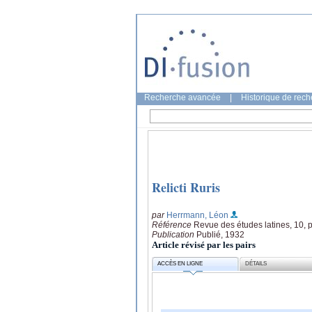
Recherche avancée
|
Historique de rec
Relicti Ruris
par
Herrmann, Léon
Référence
Revue des études latines, 10, 
Publication
Publié, 1932
Article révisé par les pairs
ACCÈS EN LIGNE
DÉTAILS