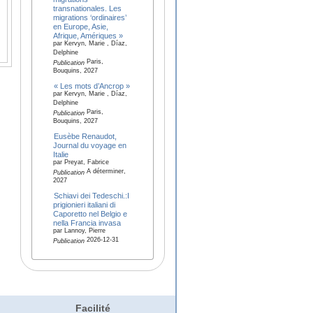
transnationales. Les
migrations ‘ordinaires’
en Europe, Asie,
Afrique, Amériques »
par Kervyn, Marie , Díaz,
Delphine
Paris,
Publication
Bouquins, 2027
« Les mots d’Ancrop »
par Kervyn, Marie , Díaz,
Delphine
Paris,
Publication
Bouquins, 2027
Eusèbe Renaudot,
Journal du voyage en
Italie
par Preyat, Fabrice
A déterminer,
Publication
2027
Schiavi dei Tedeschi.:I
prigionieri italiani di
Caporetto nel Belgio e
nella Francia invasa
par Lannoy, Pierre
2026-12-31
Publication
Facilité