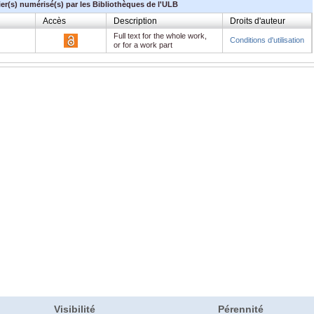
ier(s) numérisé(s) par les Bibliothèques de l'ULB
Accès
Description
Droits d'auteur
Full text for the whole work,
Conditions d'utilisation
or for a work part
Visibilité
Pérennité