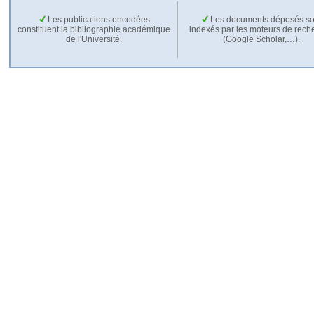
Les publications encodées
Les documents déposés so
constituent la bibliographie académique
indexés par les moteurs de rech
de l'Université.
(Google Scholar,…).