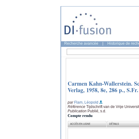
Recherche avancée
|
Historique de rec
Carmen Kahn-Wallerstein. Sch
Verlag, 1958, 8e, 286 p., S.Fr.
par
Flam, Léopold
Référence
Tijdschrift van de Vrije Universi
Publication
Publié, s.d.
Compte rendu
ACCÈS EN LIGNE
DÉTAILS