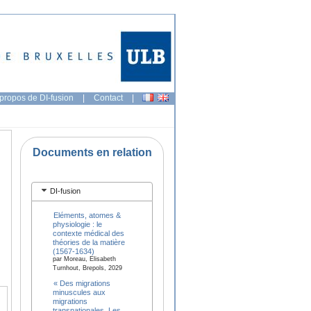
propos de DI-fusion
|
Contact
|
Documents en relation
DI-fusion
Eléments, atomes &
physiologie : le
contexte médical des
théories de la matière
(1567-1634)
par Moreau, Elisabeth
Turnhout, Brepols, 2029
« Des migrations
minuscules aux
migrations
transnationales. Les