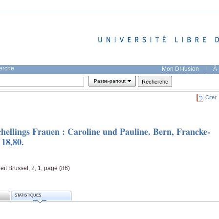
herche
Mon DI-fusion
|
À 
Passe-partout
Citer
ellings Frauen : Caroline und Pauline. Bern, Francke-
 18,80.
teit Brussel, 2, 1, page (86)
STATISTIQUES