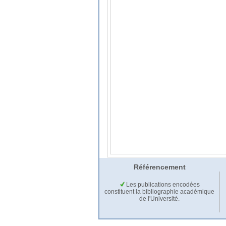
Référencement
Les publications encodées
constituent la bibliographie académique
de l'Université.