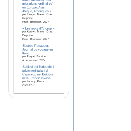
migrations ‘ordinaires’
en Europe, Asie,
Afrique, Amériques »
par Kervyn, Marie , Díaz,
Delphine
Paris, Bouquins, 2027
« Les mots d’Ancrop »
par Kervyn, Marie , Díaz,
Delphine
Paris, Bouquins, 2027
Eusèbe Renaudot,
Journal du voyage en
Italie
par Preyat, Fabrice
A déterminer, 2027
Schiavi dei Tedeschi.:I
prigionieri italiani di
Caporetto nel Belgio e
nella Francia invasa
par Lannoy, Pierre
2026-12-31