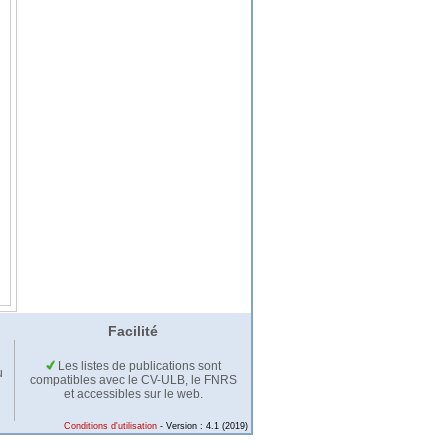
Facilité
Les listes de publications sont
u
compatibles avec le CV-ULB, le FNRS
et accessibles sur le web.
Conditions d'utilisation
- Version : 4.1 (2019)