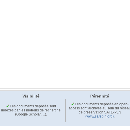
Visibilité
Pérennité
Les documents déposés en open-
Les documents déposés sont
access sont archivés au sein du résea
indexés par les moteurs de recherche
de préservation SAFE-PLN
(Google Scholar,…).
(www.safepln.org)
.