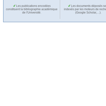
Les publications encodées
Les documents déposés so
constituent la bibliographie académique
indexés par les moteurs de rech
de l'Université.
(Google Scholar,…).