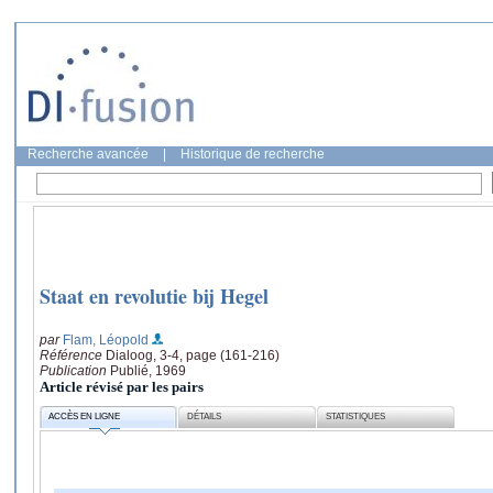
Recherche avancée
|
Historique de recherche
Staat en revolutie bij Hegel
par
Flam, Léopold
Référence
Dialoog, 3-4, page (161-216)
Publication
Publié, 1969
Article révisé par les pairs
ACCÈS EN LIGNE
DÉTAILS
STATISTIQUES