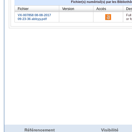
Fichier(s) numérisé(s) par les Biblioth
Fichier
Version
Accès
Des
VX-007858 08-08-2017
Full
09-23-36 abbyy.pdf
or f
Référencement
Visibilité