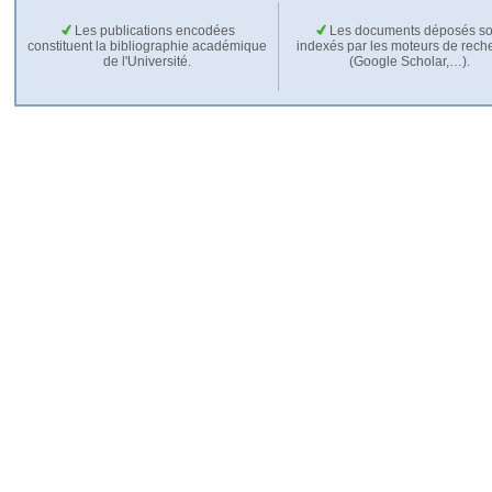
Les publications encodées
Les documents déposés so
constituent la bibliographie académique
indexés par les moteurs de rech
de l'Université.
(Google Scholar,…).