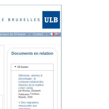
propos de DI-fusion
|
Contact
|
Documents en relation
DI-fusion
Eléments, atomes &
physiologie : le
contexte médical des
théories de la matière
(1567-1634)
par Moreau, Elisabeth
Turnhout,
Publication
Brepols, 2029
« Des migrations
minuscules aux
migrations