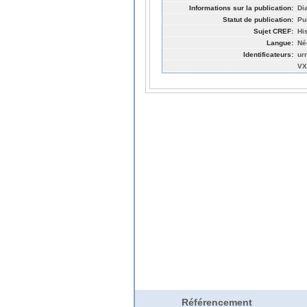
Informations sur la publication:
Di
Statut de publication:
Pu
Sujet CREF:
Hi
Langue:
Né
Identificateurs:
ur
VX
Référencement