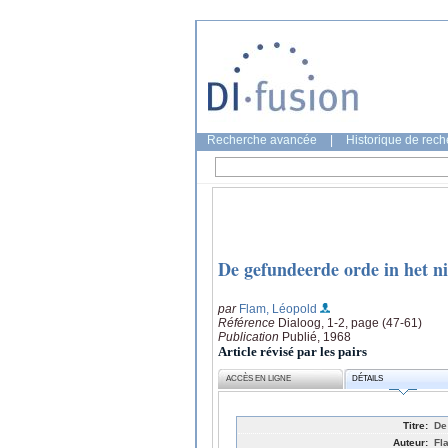
Recherche avancée
|
Historique de rec
De gefundeerde orde in het ni
par
Flam, Léopold
Référence
Dialoog, 1-2, page (47-61)
Publication
Publié, 1968
Article révisé par les pairs
ACCÈS EN LIGNE
DÉTAILS
Titre:
De
Auteur:
Fl