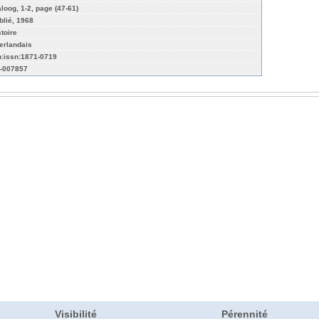
aloog, 1-2, page (47-61)
blié, 1968
stoire
erlandais
n:issn:1871-0719
-007857
Visibilité
Pérennité