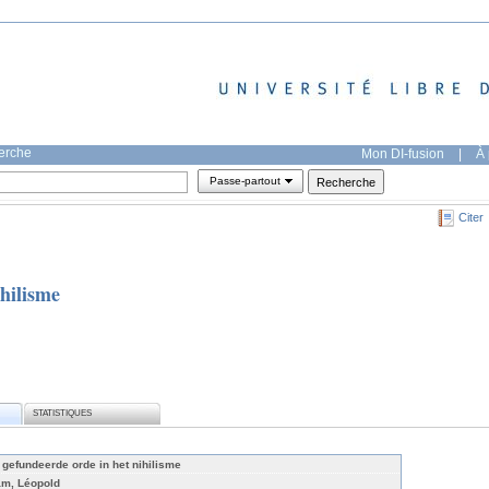
herche
Mon DI-fusion
|
À 
Passe-partout
Citer
hilisme
STATISTIQUES
 gefundeerde orde in het nihilisme
am, Léopold