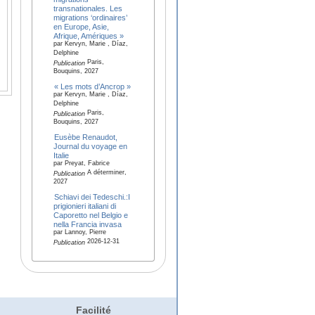
transnationales. Les
migrations ‘ordinaires’
en Europe, Asie,
Afrique, Amériques »
par Kervyn, Marie , Díaz,
Delphine
Paris,
Publication
Bouquins, 2027
« Les mots d’Ancrop »
par Kervyn, Marie , Díaz,
Delphine
Paris,
Publication
Bouquins, 2027
Eusèbe Renaudot,
Journal du voyage en
Italie
par Preyat, Fabrice
A déterminer,
Publication
2027
Schiavi dei Tedeschi.:I
prigionieri italiani di
Caporetto nel Belgio e
nella Francia invasa
par Lannoy, Pierre
2026-12-31
Publication
Facilité