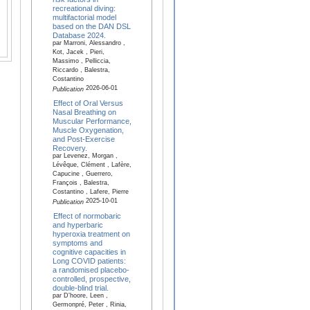
recreational diving:
multifactorial model
based on the DAN DSL
Database 2024.
par Marroni, Alessandro ,
Kot, Jacek , Pieri,
Massimo , Pelliccia,
Riccardo , Balestra,
Costantino
2026-06-01
Publication
Effect of Oral Versus
Nasal Breathing on
Muscular Performance,
Muscle Oxygenation,
and Post-Exercise
Recovery.
par Levenez, Morgan ,
Lévêque, Clément , Lafère,
Capucine , Guerrero,
François , Balestra,
Costantino , Lafere, Pierre
2025-10-01
Publication
Effect of normobaric
and hyperbaric
hyperoxia treatment on
symptoms and
cognitive capacities in
Long COVID patients:
a randomised placebo-
controlled, prospective,
double-blind trial.
par D'hoore, Leen ,
Germonpré, Peter , Rinia,