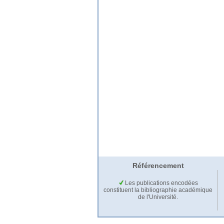
Référencement
Les publications encodées
constituent la bibliographie académique
de l'Université.