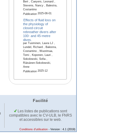
Bert , Caeyers, Leonard ,
Stevens, Nancy , Balestra,
Costantino
2025-06-01
Publication
Effects of fluid loss on
the physiology of
closed-circuit
rebreather divers after
100- and 45-metre
dives.
par Tuominen, Laura LJ ,
Lundel, Richard , Balestra,
Costantino , Wuorimaa,
Tomi , Koponen, Lauri ,
Sokolowski, Sofia ,
Räisänen-Sokolowski,
Anne
2025-12
Publication
Facilité
Les listes de publications sont
u
compatibles avec le CV-ULB, le FNRS
et accessibles sur le web.
Conditions d'utilisation
- Version : 4.1 (2019)