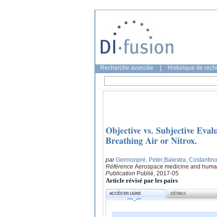
Recherche avancée
|
Historique de rec
Objective vs. Subjective Eva
Breathing Air or Nitrox.
par
Germonpré, Peter
;Balestra, Costantin
Référence
Aerospace medicine and human
Publication
Publié, 2017-05
Article révisé par les pairs
ACCÈS EN LIGNE
DÉTAILS