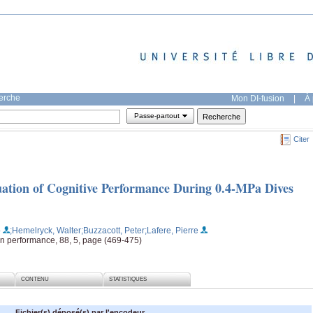
herche
Mon DI-fusion
|
À 
Passe-partout
Citer
luation of Cognitive Performance During 0.4-MPa Dives
o
;Hemelryck, Walter
;Buzzacott, Peter
;Lafere, Pierre
 performance, 88, 5, page (469-475)
CONTENU
STATISTIQUES
Fichier(s) déposé(s) par l'encodeur