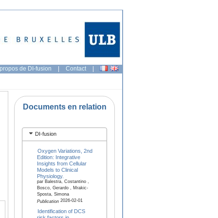
propos de DI-fusion
|
Contact
|
Documents en relation
DI-fusion
Oxygen Variations, 2nd
Edition: Integrative
Insights from Cellular
Models to Clinical
Physiology.
par Balestra, Costantino ,
Bosco, Gerardo , Mrakic-
Sposta, Simona
2026-02-01
Publication
Identification of DCS
risk factors in