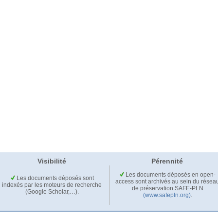
Visibilité
Pérennité
Les documents déposés en open-
Les documents déposés sont
access sont archivés au sein du résea
indexés par les moteurs de recherche
de préservation SAFE-PLN
(Google Scholar,…).
(www.safepln.org)
.