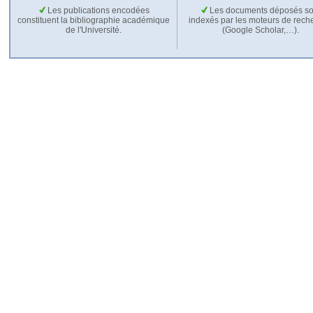
Les publications encodées
Les documents déposés so
constituent la bibliographie académique
indexés par les moteurs de rech
de l'Université.
(Google Scholar,…).