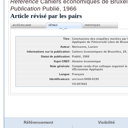
Référence
Cahiers économiques de Bruxell
Publication
Publié, 1966
Article révisé par les pairs
ACCÈS EN LIGNE
DÉTAILS
STATISTIQUES
Titre:
Conclusions des enquêtes menées par 
Appliquée de l'Université Libre de Bruxe
Auteur:
Morissens, Lucien
Informations sur la publication:
Cahiers économiques de Bruxelles, 29, 
Statut de publication:
Publié, 1966
Sujet CREF:
Histoire économique
Note générale:
Compte rendu d'un colloque organisé le
d'Economie Appliquée
Langue:
Français
Identificateurs:
urn:issn:0008-0195
VX-007822
Référencement
Visibilité