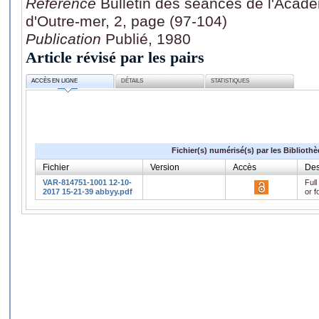
Référence
Bulletin des séances de l'Acad
d'Outre-mer, 2, page (97-104)
Publication
Publié, 1980
Article révisé par les pairs
ACCÈS EN LIGNE
DÉTAILS
STATISTIQUES
Fichier(s) numérisé(s) par les Biblioth
Fichier
Version
Accès
Des
VAR-814751-1001 12-10-
Full
2017 15-21-39 abbyy.pdf
or f