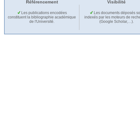
Référencement
Visibilité
Les publications encodées
Les documents déposés so
constituent la bibliographie académique
indexés par les moteurs de rech
de l'Université.
(Google Scholar,…).